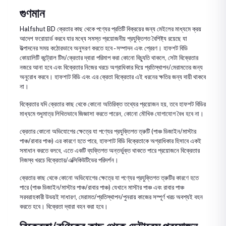
গুণমান
Halfshut BD ক্রেতার কাছ থেকে পণ্যের প্রতিটি বিক্রয়ের জন্য মেইলের মাধ্যমে ক্রয়
আদেশ ফরোয়ার্ড করবে যার মধ্যে সমস্ত প্রয়োজনীয় প্রযুক্তিগত বৈশিষ্ট্য রয়েছে যা
উত্পাদনের সময় কঠোরভাবে অনুসরণ করতে হবে - সম্পাদন এবং প্রেরণ। হাফশট বিডি
কোয়ালিটি কন্ট্রোল টিম/ক্রেতার দ্বারা পরিমাপ করা কোনো বিচ্যুতি থাকলে, সেটা বিক্রেতার
নজরে আনা হবে এবং বিক্রেতার নিজের খরচে অগ্রাধিকার দিয়ে প্রতিস্থাপন/মেরামতের জন্য
অনুরোধ করবে। হাফশাট বিডি এবং এর ক্রেতা বিক্রেতার এই ধরনের ক্ষতির জন্য দায়ী থাকবে
না।
বিক্রেতার যদি ক্রেতার কাছ থেকে কোনো অতিরিক্ত তথ্যের প্রয়োজন হয়, তবে হাফশট বিডির
মাধ্যমে শুধুমাত্র লিখিতভাবে জিজ্ঞাসা করতে পারেন, কোনো মৌখিক যোগাযোগ বৈধ হবে না।
ক্রেতার কোনো অভিযোগের ক্ষেত্রে যা পণ্যের প্রযুক্তিগত ত্রুটি (পাঞ্চ ডিজাইন/মাস্টার
পাঞ্চ/রাবার পাঞ্চ) এর কারণে হতে পারে, হাফশাট বিডি বিক্রেতাকে অগ্রাধিকার হিসাবে একই
সমাধান করতে বলবে, এতে একটি ব্যক্তিগত অন্তর্ভুক্ত থাকতে পারে প্রয়োজনে বিক্রেতার
নিজস্ব খরচে বিক্রেতার/এক্সিকিউটিভের পরিদর্শন।
ক্রেতার কাছ থেকে কোনো অভিযোগের ক্ষেত্রে যা পণ্যের প্রযুক্তিগত ত্রুটির কারণে হতে
পারে (পাঞ্চ ডিজাইন/মাস্টার পাঞ্চ/রাবার পাঞ্চ) যেখানে মাস্টার পাঞ্চ এবং রাবার পাঞ্চ
সরবরাহকারী উভয়ই সাধারণ, মেরামত/প্রতিস্থাপন/পুনরায় কাজের সম্পূর্ণ খরচ অবশ্যই বহন
করতে হবে। বিক্রেতা দ্বারা বহন করা হবে।