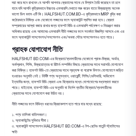
দয়া করে মনে রাখবেন যে আপনি আপনার ক্রেতাদের সাথে যে বিশ্বাস তৈরি করেছেন তা চলে
যাবে যদি আপনি কৃত্রিমভাবে উচ্চতর এমআরপি দেখাতে শুরু করেন যাতে বিক্রয়মূল্য অনেক
ভালো ডিল বনাম এটি কি। HALFSHUT.COM.BD-এ কৃত্রিমভাবে MRP বৃদ্ধি করা
কঠোরভাবে নিষিদ্ধ এবং যেকোনো লঙ্ঘনের ফলে অ্যাকাউন্ট স্থগিত করা হবে। ক্রেতা
সম্প্রদায়ের আস্থা বজায় রাখার জন্য হাফশট বিডি-র এমআরপি পর্যবেক্ষণ ও নিয়ন্ত্রণ করার
অধিকার রয়েছে এবং আমাদের এমআরপি নীতি লঙ্ঘনের ফলে সতর্কতা বিজ্ঞপ্তি আসবে এবং এর
ফলে অ্যাকাউন্ট সাসপেনশন/সসপেনশন এবং/অথবা স্টোর সাসপেনশনও হতে পারে।
গ্রাহক যোগাযোগ নীতি
HALFSHUT BD.COM-এর বিক্রেতা/ব্যবসায়ীদের যেকোনো প্রাক-বিক্রয়, অর্ডার,
অর্থপ্রদান, শিপিং, বিক্রয়োত্তর বা রিটার্ন-সম্পর্কিত বিষয়ে ক্রেতাদের সাথে সরাসরি যোগাযোগ
করা নিষিদ্ধ। হাফশট বিডি-তে ক্রেতাদের সাথে প্রত্যক্ষ বা পরোক্ষ বিপণন যোগাযোগে জড়িত
হওয়ারও অনুমতি নেই। নির্দিষ্ট পণ্য অনুসন্ধান, ওয়ারেন্টি, শিপিং/ডেলিভারি, অভিযোগ
ইত্যাদির জন্য, হাফশাট বিডি ক্রেতা এবং বিক্রেতার মধ্যে যোগাযোগের মধ্যস্থতা করতে
পারে। যাইহোক, হাফশট বিডি-এর অনুমতি বা নির্দেশ ব্যতীত বিক্রেতা/ব্যবসায়ীদের
ক্রেতাদের সাথে যোগাযোগ করা উচিত নয়।
নীতি লঙ্ঘনের ফলে বিভিন্ন ধরনের ক্রিয়াকলাপ হতে পারে যার মধ্যে রয়েছে:
১. পণ্য তালিকা বাতিলকরণ।
২. অ্যাকাউন্টের সুবিধার সীমা।
৩. অ্যাকাউন্ট সাসপেনশন HALFSHUT BD.COM-এ টপ-রেটেড মার্চেন্ট স্ট্যাটাসের
ক্ষতি