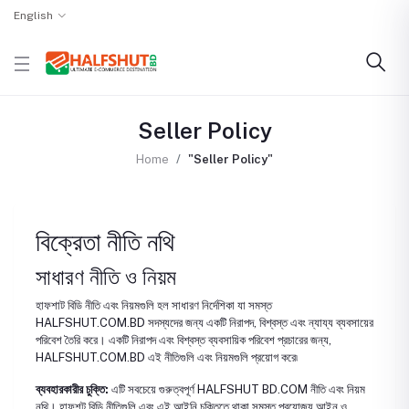
English
Seller Policy
Home
"Seller Policy"
বিক্রেতা নীতি নথি
সাধারণ নীতি ও নিয়ম
হাফশাট বিডি নীতি এবং নিয়মগুলি হল সাধারণ নির্দেশিকা যা সমস্ত
HALFSHUT.COM.BD সদস্যদের জন্য একটি নিরাপদ, বিশ্বস্ত এবং ন্যায্য ব্যবসায়ের
পরিবেশ তৈরি করে। একটি নিরাপদ এবং বিশ্বস্ত ব্যবসায়িক পরিবেশ প্রচারের জন্য,
HALFSHUT.COM.BD এই নীতিগুলি এবং নিয়মগুলি প্রয়োগ করে৷
ব্যবহারকারীর চুক্তি:
এটি সবচেয়ে গুরুত্বপূর্ণ HALFSHUT BD.COM নীতি এবং নিয়ম
নথি। হাফশট বিডি নীতিগুলি এবং এই আইনি চুক্তিতে থাকা সমস্ত প্রযোজ্য আইন ও