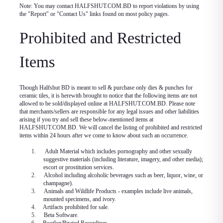
Note: You may contact HALFSHUT.COM.BD to report violations by using
the "Report" or "Contact Us" links found on most policy pages.
Prohibited and Restricted
Items
Though Halfshut BD is meant to sell & purchase only dies & punches for
ceramic tiles, it is herewith brought to notice that the following items are not
allowed to be sold/displayed online at HALFSHUT.COM.BD. Please note
that merchants/sellers are responsible for any legal issues and other liabilities
arising if you try and sell these below-mentioned items at
HALFSHUT.COM.BD. We will cancel the listing of prohibited and restricted
items within 24 hours after we come to know about such an occurrence.
1.
Adult Material which includes pornography and other sexually
suggestive materials (including literature, imagery, and other media);
escort or prostitution services.
2.
Alcohol including alcoholic beverages such as beer, liquor, wine, or
champagne).
3.
Animals and Wildlife Products - examples include live animals,
mounted specimens, and ivory.
4.
Artifacts prohibited for sale.
5.
Beta Software.