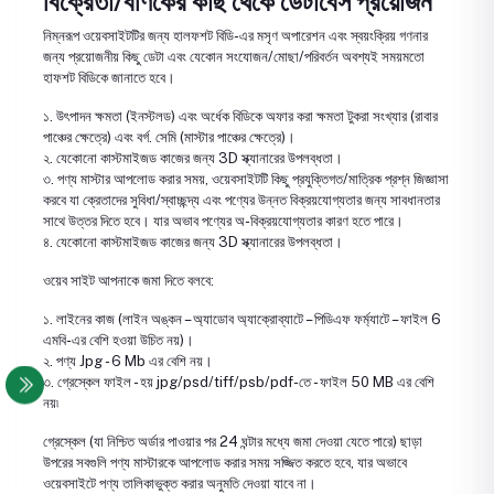
বিক্রেতা/বণিকের কাছ থেকে ডেটাবেস প্রয়োজন
নিম্নরূপ ওয়েবসাইটটির জন্য হালফশট বিডি-এর মসৃণ অপারেশন এবং স্বয়ংক্রিয় গণনার
জন্য প্রয়োজনীয় কিছু ডেটা এবং যেকোন সংযোজন/মোছা/পরিবর্তন অবশ্যই সময়মতো
হাফশট বিডিকে জানাতে হবে।
১. উৎপাদন ক্ষমতা (ইনস্টলড) এবং অর্ধেক বিডিকে অফার করা ক্ষমতা টুকরা সংখ্যার (রাবার
পাঞ্চের ক্ষেত্রে) এবং বর্গ. সেমি (মাস্টার পাঞ্চের ক্ষেত্রে)।
২. যেকোনো কাস্টমাইজড কাজের জন্য 3D স্ক্যানারের উপলব্ধতা।
৩. পণ্য মাস্টার আপলোড করার সময়, ওয়েবসাইটটি কিছু প্রযুক্তিগত/মাত্রিক প্রশ্ন জিজ্ঞাসা
করবে যা ক্রেতাদের সুবিধা/স্বাচ্ছন্দ্য এবং পণ্যের উন্নত বিক্রয়যোগ্যতার জন্য সাবধানতার
সাথে উত্তর দিতে হবে। যার অভাব পণ্যের অ-বিক্রয়যোগ্যতার কারণ হতে পারে।
৪. যেকোনো কাস্টমাইজড কাজের জন্য 3D স্ক্যানারের উপলব্ধতা।
ওয়েব সাইট আপনাকে জমা দিতে বলবে:
১. লাইনের কাজ (লাইন অঙ্কন – অ্যাডোব অ্যাক্রোব্যাটে – পিডিএফ ফর্ম্যাটে – ফাইল 6
এমবি-এর বেশি হওয়া উচিত নয়)।
২. পণ্য Jpg - 6 Mb এর বেশি নয়।
৩. গ্রেস্কেল ফাইল - হয় jpg/psd/tiff/psb/pdf-তে - ফাইল 50 MB এর বেশি
নয়৷
গ্রেস্কেল (যা নিশ্চিত অর্ডার পাওয়ার পর 24 ঘন্টার মধ্যে জমা দেওয়া যেতে পারে) ছাড়া
উপরের সবগুলি পণ্য মাস্টারকে আপলোড করার সময় সজ্জিত করতে হবে, যার অভাবে
ওয়েবসাইটে পণ্য তালিকাভুক্ত করার অনুমতি দেওয়া যাবে না।