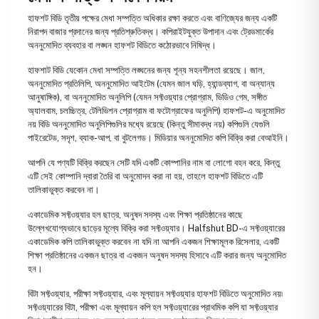
হাফশট বিডি তৃতীয় পক্ষের মেধা সম্পত্তি অধিকার রক্ষা করতে এবং বাণিজ্যের জন্য একটি
নিরাপদ বাজার প্রদানের জন্য প্রতিশ্রুতিবদ্ধ। কপিরাইটযুক্ত উপাদান এবং ট্রেডমার্কের
অননুমোদিত ব্যবহার বা লঙ্ঘন হাফশট বিডিতে কঠোরভাবে নিষিদ্ধ।
হাফশাট বিডি যেকোন মেধা সম্পত্তি লঙ্ঘনের জন্য শূন্য সহনশীলতা রয়েছে। জাল,
অননুমোদিত প্রতিলিপি, অননুমোদিত আইটেম (যেমন জাল ঘড়ি, হ্যান্ডব্যাগ, বা অন্যান্য
আনুষাঙ্গিক), বা অননুমোদিত অনুলিপি (যেমন সফ্টওয়্যার প্রোগ্রাম, ভিডিও গেম, সঙ্গীত
অ্যালবাম, চলচ্চিত্র, টেলিভিশন প্রোগ্রাম বা ফটোগ্রাফের অনুলিপি) হাফশট-এ অনুমোদিত
নয় বিডি অননুমোদিত অনুলিপিগুলির মধ্যে রয়েছে (কিন্তু সীমাবদ্ধ নয়) কপিগুলি যেগুলি
পাইরেটেড, সদৃশ, ব্যাক-আপ, বা বুটলেগড। মিডিয়ার অননুমোদিত কপি বিক্রি করা বেআইনি।
আপনি যে পণ্যটি বিক্রি করছেন সেটি যদি একটি কোম্পানির নাম বা লোগো বহন করে, কিন্তু
এটি সেই কোম্পানি দ্বারা তৈরি বা অনুমোদন করা না হয়, তাহলে হাফশট বিডিতে এটি
তালিকাভুক্ত করবেন না।
একাডেমিক সফ্টওয়্যার হল ছাত্র, অনুষদ সদস্য এবং শিক্ষা প্রতিষ্ঠানের কাছে
উল্লেখযোগ্যভাবে ছাড়ের মূল্যে বিক্রি করা সফ্টওয়্যার। Halfshut BD-এ সফ্টওয়্যারের
একাডেমিক কপি তালিকাভুক্ত করবেন না যদি না আপনি একজন শিক্ষামূলক রিসেলার, একটি
শিক্ষা প্রতিষ্ঠানের একজন ছাত্র বা একজন অনুষদ সদস্য হিসাবে এটি করার জন্য অনুমোদিত
হন।
বিটা সফ্টওয়্যার, পরীক্ষা সফ্টওয়্যার, এবং মূল্যায়ন সফ্টওয়্যার হাফশট বিডিতে অনুমোদিত নয়৷
সফ্টওয়্যারের বিটা, পরীক্ষা এবং মূল্যায়ন কপি হল সফ্টওয়্যারের প্রাথমিক কপি যা সফ্টওয়্যার