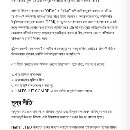
বিকাশকারীরা মূল্যায়ন এবং সমস্যা সমাধানের জন্য কঠোরভাবে বিতরণ করে।
হাফশট বিডিতে সফ্টওয়্যারের "OEM" বা "বান্ডিল" কপি তালিকাভুক্ত করবেন না যদি না
আপনি এটি কম্পিউটার হার্ডওয়্যারের সাথে বিক্রি করছেন। কনটেক্সটের জন্য, অরিজিনাল
ইকুইপমেন্ট ম্যানুফ্যাকচারার (OEM), বা বান্ডেলড সফ্টওয়্যার হল এমন সফ্টওয়্যার যা একটি
নতুন কম্পিউটার কেনার অংশ হিসাবে প্রাপ্ত হয়। OEM সফ্টওয়্যার লাইসেন্সগুলি সাধারণত
ক্রেতাকে কম্পিউটার ছাড়া সফ্টওয়্যার পুনঃবিক্রয় করতে বা কিছু ক্ষেত্রে, কোনও কম্পিউটার
হার্ডওয়্যার ছাড়াই নিষিদ্ধ করে৷
বুটলেগ রেকর্ডিং হল কনসার্ট বা লাইভ পারফরম্যান্সের অননুমোদিত রেকর্ডিং। হাফশট বিডিতে
বিক্রেতাদের বুটলেগ রেকর্ডিং তালিকাভুক্ত করার অনুমতি নেই।
এই নীতির লঙ্ঘনের ফলে বিভিন্ন ধরনের ক্রিয়াকলাপ হতে পারে, যার মধ্যে রয়েছে:
১. পণ্য তালিকা বাতিলকরণ
২. অ্যাকাউন্টের সুবিধার সীমা
৩. অ্যাকাউন্ট সাসপেনশন / সমাপ্তি
৪. HALFSHUT.COM.BD-এ টপ-রেটেড মার্চেন্ট স্ট্যাটাস হারান
মূল্য নীতি
অনুগ্রহ করে মনে রাখবেন যে বাজারে ক্রেতা এবং বিক্রেতাদের মধ্যে বাণিজ্যের সবচেয়ে
গুরুত্বপূর্ণ দিক হল বিশ্বাস এবং বিশ্বাসের অন্যতম প্রধান দিক হল ন্যায্য মূল্য।
Halfshut BD প্রদত্ত পণ্যের মাস্টার কলামে আপনার দ্বারা তালিকাভুক্ত মূল্যের মার্জিন