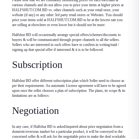
Please note that we are constantly monitoring prices for each merchant at
various channels and do not allow you to price your items at higher prices at
HALFSHUT.COM.BD vs. other channels such as your retail store, your
website (if any) or any other 3rd party retail stores or Websites. You should
price your items sold at HALFSHUT.COM.BD to be at the lowest rate you
are selling at elsewhere or even lower but it should not be more.
Halfshut BD will occasionally arrange special offers/schemes/discounts to
buyers & will be communicated through proper channels to all the sellers.
Sellers who are interested in such offers have to confirm in writing/mail /
signing up that special offer if interested & it is to be followed.
Subscription
Halfshut BD offer different subscription plan which Seller need to choose as
per their requirements. An automatic License agreement will have to be agreed
upon once the seller chooses a plan of subscription. The plans, its scope & its
limitations are as follows:
Negotiation
In any case, if Halfshut BD is asked/inquired about price negotiation from a
domestic/overseas market for a particular product, it will be conveyed to the
concerned seller & will ask for the negotiable price to make the deal workable.