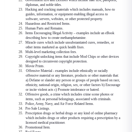
22.
Government IDs and Licenses which include fake IDs, passports,
diplomas, and noble titles.
23.
Hacking and cracking materials which includes manuals, how-to
guides, information, or equipment enabling illegal access to
software, servers, websites, or other protected property.
24.
Hazardous and Restricted Items.
25.
Human Parts and Remains.
26.
Items Encouraging Illegal Activity – examples include an eBook
describing how to create methamphetamine.
27.
Miracle cures which include unsubstantiated cures, remedies, or
other items marketed as quick health fixes.
28.
Multi-level marketing collection fees.
29.
Copyright unlocking items that include Mod Chips or other devices
designed to circumvent copyright protection.
30.
Movie Prints.
31.
Offensive Material - examples include ethnically or racially
offensive material or any literature, products or other materials that:
a) Defame or slander any person or groups of people based on race,
ethnicity, national origin, religion, sex, or other factors b) Encourage
or incite violent acts c) Promote intolerance or hatred.
32.
Offensive goods, a crime which includes crime scene photos or
items, such as personal belongings, associated with criminals.
33.
Police, Army, Navy, and Air Force Related Items.
34.
Pre-Sale Listings.
35.
Prescription drugs or herbal drugs or any kind of online pharmacy
which includes drugs or other products requiring a prescription by a
licensed medical practitioner.
36.
Promotional Item.