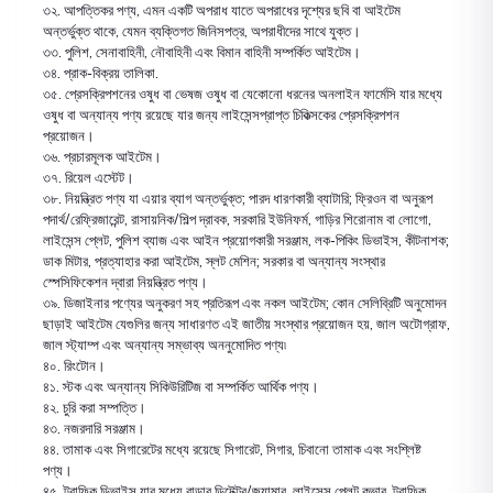
৩২. আপত্তিকর পণ্য, এমন একটি অপরাধ যাতে অপরাধের দৃশ্যের ছবি বা আইটেম
অন্তর্ভুক্ত থাকে, যেমন ব্যক্তিগত জিনিসপত্র, অপরাধীদের সাথে যুক্ত।
৩৩. পুলিশ, সেনাবাহিনী, নৌবাহিনী এবং বিমান বাহিনী সম্পর্কিত আইটেম।
৩৪. প্রাক-বিক্রয় তালিকা.
৩৫. প্রেসক্রিপশনের ওষুধ বা ভেষজ ওষুধ বা যেকোনো ধরনের অনলাইন ফার্মেসি যার মধ্যে
ওষুধ বা অন্যান্য পণ্য রয়েছে যার জন্য লাইসেন্সপ্রাপ্ত চিকিত্সকের প্রেসক্রিপশন
প্রয়োজন।
৩৬. প্রচারমূলক আইটেম।
৩৭. রিয়েল এস্টেট।
৩৮. নিয়ন্ত্রিত পণ্য যা এয়ার ব্যাগ অন্তর্ভুক্ত; পারদ ধারণকারী ব্যাটারি; ফ্রিওন বা অনুরূপ
পদার্থ/রেফ্রিজারেন্ট, রাসায়নিক/শিল্প দ্রাবক, সরকারি ইউনিফর্ম, গাড়ির শিরোনাম বা লোগো,
লাইসেন্স প্লেট, পুলিশ ব্যাজ এবং আইন প্রয়োগকারী সরঞ্জাম, লক-পিকিং ডিভাইস, কীটনাশক;
ডাক মিটার, প্রত্যাহার করা আইটেম, স্লট মেশিন; সরকার বা অন্যান্য সংস্থার
স্পেসিফিকেশন দ্বারা নিয়ন্ত্রিত পণ্য।
৩৯. ডিজাইনার পণ্যের অনুকরণ সহ প্রতিরূপ এবং নকল আইটেম; কোন সেলিব্রিটি অনুমোদন
ছাড়াই আইটেম যেগুলির জন্য সাধারণত এই জাতীয় সংস্থার প্রয়োজন হয়, জাল অটোগ্রাফ,
জাল স্ট্যাম্প এবং অন্যান্য সম্ভাব্য অননুমোদিত পণ্য৷
৪০. রিংটোন।
৪১. স্টক এবং অন্যান্য সিকিউরিটিজ বা সম্পর্কিত আর্থিক পণ্য।
৪২. চুরি করা সম্পত্তি।
৪৩. নজরদারি সরঞ্জাম।
৪৪. তামাক এবং সিগারেটের মধ্যে রয়েছে সিগারেট, সিগার, চিবানো তামাক এবং সংশ্লিষ্ট
পণ্য।
৪৫. ট্রাফিক ডিভাইস যার মধ্যে রাডার ডিটেক্টর/জ্যামার, লাইসেন্স প্লেট কভার, ট্রাফিক