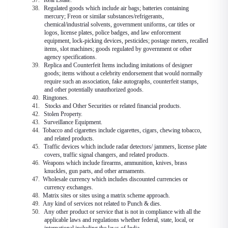
37.
Real Estate.
38.
Regulated goods which include air bags; batteries containing
mercury; Freon or similar substances/refrigerants,
chemical/industrial solvents, government uniforms, car titles or
logos, license plates, police badges, and law enforcement
equipment, lock-picking devices, pesticides; postage meters, recalled
items, slot machines; goods regulated by government or other
agency specifications.
39.
Replica and Counterfeit Items including imitations of designer
goods; items without a celebrity endorsement that would normally
require such an association, fake autographs, counterfeit stamps,
and other potentially unauthorized goods.
40.
Ringtones.
41.
Stocks and Other Securities or related financial products.
42.
Stolen Property.
43.
Surveillance Equipment.
44.
Tobacco and cigarettes include cigarettes, cigars, chewing tobacco,
and related products.
45.
Traffic devices which include radar detectors/ jammers, license plate
covers, traffic signal changers, and related products.
46.
Weapons which include firearms, ammunition, knives, brass
knuckles, gun parts, and other armaments.
47.
Wholesale currency which includes discounted currencies or
currency exchanges.
48.
Matrix sites or sites using a matrix scheme approach.
49.
Any kind of services not related to Punch & dies.
50.
Any other product or service that is not in compliance with all the
applicable laws and regulations whether federal, state, local, or