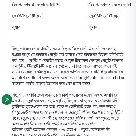
বিকাশ/ নগদ বা যেকোনো
MFS
বিকাশ/ নগদ বা যেকোনো
MF
ক্রেডিট/ ডেবিট কার্ড
ক্রেডিট/ ডেবিট কার্ড
ক্যাশ
ক্যাশ
রিফান্ডের জন্য প্রয়োজনীয় সময়ঃ
রিফান্ড রিকোয়েস্ট এর ডেট থেকে ৭২
ঘণ্টার মধ্যে যে মাধ্যমে পেমেন্ট করা হয়েছে সেই মাধ্যমেই রিফান্ড ইনিশিয়েট
করা হবে।
ডেবিট বা ক্রেডিট কার্ডে পেমেন্ট রিফান্ডের ক্ষেত্রে পেমেন্ট আপনার
একাউন্ট স্টেটমেন্টে হিট করতে ৫ থেকে ১০ বিজনেস ডে লাগতে পারে এই
সময়ের মধ্যেও স্টেটমেন্টে না শো করলে আপনি আপনার কার্ড ইস্যুয়ার ব্যাংক
এর সাথে যোগাযোগ করুন অথবা আমাদের
ecom@halfshut.com.bd
এ
ইমেইলে অর্ডার নাম্বার উল্লেখ করে যোগাযোগ করুন
।
রিফান্ড চার্জঃ
রিফান্ডের জন্য কোন চার্জ প্রযোজ্য হবেনা অর্থাৎ আপনি যে
এমাউন্ট পেমেন্ট করবেন সেই এমাউন্টই রিফান্ড করা হবে তবে
প্রোডাক্ট যদি
কুরিয়ারে হ্যান্ডওভার করা হয়ে থাকে বা ডেলিভারি হবার পর কোন কারণে
(প্রোডাক্টে সমস্যা থাকলে এক্সচেঞ্জ বা ওয়ারেন্টি পলিসি প্রযোজ্য হবে) রিটার্ন
করে রিফান্ড পেতে চান এই ধরনের ক্ষেত্রে কুরিয়ার চার্জ এবং প্রসেসিং ফি
বাবদ ঢাকার ভিতরের প্রতি
অর্ডারে ১০০ টাকা এবং ঢাকার
বাইরের
প্রতি
অর্ডারের ক্ষেত্রে ২০০ টাকা + পেমেন্ট সেটেলমেন্ট ফি
(প্রযোজ্য ক্ষেত্রে)
কেটে বাকি টাকা রিফান্ড করা হবে
।