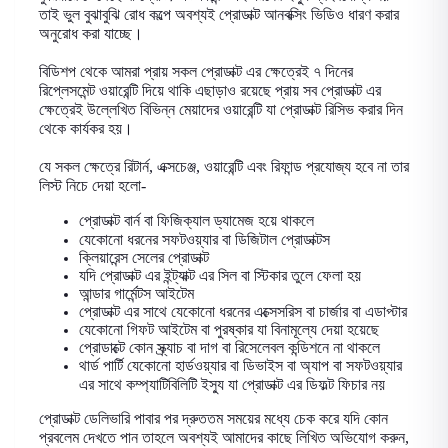
তাই ভুল বুঝাবুঝি রোধ কল্পে অবশ্যই প্রোডাক্ট আনবক্সিং ভিডিও ধারণ করার
অনুরোধ করা যাচ্ছে
।
বিডিশপ থেকে আমরা প্রায় সকল প্রোডাক্ট এর ক্ষেত্রেই ৭ দিনের
রিপ্লেসমেন্ট ওয়ারেন্টি দিয়ে থাকি এছাড়াও রয়েছে প্রায় সব প্রোডাক্ট এর
ক্ষেত্রেই উল্লেখিত বিভিন্ন মেয়াদের ওয়ারেন্টি যা প্রোডাক্ট রিসিভ করার দিন
থেকে কার্যকর হয়
।
যে সকল ক্ষেত্রে রিটার্ন
,
এক্সচেঞ্জ
,
ওয়ারেন্টি এবং রিফান্ড প্রযোজ্য হবে না তার
লিস্ট নিচে দেয়া হলো-
প্রোডাক্ট বার্ন বা ফিজিক্যাল ড্যামেজ হয়ে থাকলে
যেকোনো ধরনের সফটওয়্যার
বা ডিজিটাল প্রোডাক্টস
ক্লিয়ারেন্স সেলের প্রোডাক্ট
যদি প্রোডাক্ট এর ইন্ট্যাক্ট এর সিল বা স্টিকার তুলে ফেলা হয়
আন্ডার গার্মেন্টস আইটেম
প্রোডাক্ট এর সাথে যেকোনো ধরনের এক্সেসরিস বা চার্জার বা এডাপ্টার
যেকোনো গিফট আইটেম বা পুরষ্কার যা বিনামূল্যে দেয়া হয়েছে
প্রোডাক্টে কোন স্ক্র্যাচ বা দাগ বা রিসেলেবল কন্ডিশনে না থাকলে
থার্ড পার্টি যেকোনো হার্ডওয়্যার বা ডিভাইস বা অ্যাপ বা সফটওয়্যার
এর সাথে কম্প্যাটিবিলিটি ইস্যু যা প্রোডাক্ট এর ডিফল্ট ফিচার নয়
প্রোডাক্ট ডেলিভারি পাবার পর দ্রুততম সময়ের মধ্যে চেক করে যদি কোন
প্রবলেম দেখতে পান তাহলে অবশ্যই আমাদের কাছে লিখিত অভিযোগ করুন
,