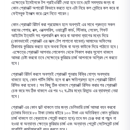
এক্ষেত্রে ইমেইলকে টপ প্রাইওরিটি দেয়া হবে তবে ছোট সমস্যার জন্য বা
কোন প্রোডাক্ট অপারেট কিভাবে করতে হবে এটা নিয়ে কল সেন্টারে কল করে বা
ফেইসবুক ইনবক্স করে হেল্প নিতে পারেন
।
কোন প্রোডাক্ট রিটার্ন করা প্রয়োজন হলে অবশ্যই এর সাথে প্রদত্ত সকল
ধরনের পেপার
,
বক্স
,
এক্সেসরিস
,
ওয়ারেন্টি কার্ড
,
স্টিকার
,
লেবেল
,
গিফট
আইটেম ইত্যাদি সহ প্রপারলি বক্স করে বা আলাদা ব্যাগের মধ্যে দিয়ে
(কোনভাবেই প্রোডাক্ট এর বক্সে টেপ লাগানো যাবেনা) আমাদের অফিসের
ঠিকানায় কুরিয়ার করতে হবে অথবা নিজে বা অন্য কাউকে দিয়ে পাঠাতে হবে।
এক্ষেত্রে প্রোডাক্ট আপনার লোকেশন থেকে পিকাপ করার সুযোগ থাকলে
আমরা চেষ্টা করবো তবে সেক্ষেত্রে কুরিয়ার চার্জ আপনাকে অগ্রিম পে করতে
হবে
।
প্রোডাক্ট রিটার্ন করলে অবশ্যই প্রোডাক্ট পুনরায় বিক্রি যোগ্য অবস্থায়
থাকতে হবে
,
কোন পার্টস মিসিং হলে বা বক্স ক্ষতিগ্রস্ত হলে প্রোডাক্ট রিটার্ন
রিসিভ করা হবেনা। সব কিছু ঠিক থাকলে প্রোডাক্ট রিসিভ করার পর প্রোডাক্ট
চেক করে সব ঠিক থাকলে এর পর ৭২ ঘণ্টার মধ্যে রিফান্ড এর ব্যাবস্থা নেয়া
হবে
।
প্রোডাক্ট এর কোন ফল্ট থাকলে তার জন্য ডেলিভারি চার্জ আমরা বহন করবো
(ঢাকার ভিতরে ৮০ টাকা ঢাকার বাইরে ১০০ টাকা এর অতিরিক্ত কোন কুরিয়ার
চার্জ থাকলে তা ক্রেতাকে পেমেন্ট করতে হবে) তবে মন চেঞ্জ করা বা পছন্দ না
হওয়া বা অন্যান্য ক্ষেত্রে কুরিয়ার চার্জ এবং অন্যান্য পেমেন্ট সেটেলমেন্ট চার্জ
পুরোটাই কাস্টমারকেই বহন করতে হবে
।